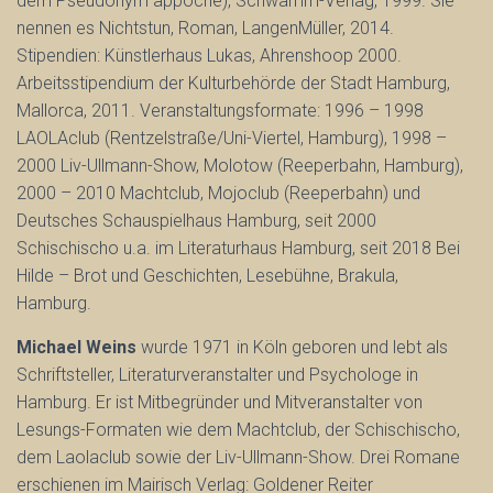
dem Pseudonym appoche), Schwamm-Verlag, 1999. Sie
nennen es Nichtstun, Roman, LangenMüller, 2014.
Stipendien: Künstlerhaus Lukas, Ahrenshoop 2000.
Arbeitsstipendium der Kulturbehörde der Stadt Hamburg,
Mallorca, 2011. Veranstaltungsformate: 1996 – 1998
LAOLAclub (Rentzelstraße/Uni-Viertel, Hamburg), 1998 –
2000 Liv-Ullmann-Show, Molotow (Reeperbahn, Hamburg),
2000 – 2010 Machtclub, Mojoclub (Reeperbahn) und
Deutsches Schauspielhaus Hamburg, seit 2000
Schischischo u.a. im Literaturhaus Hamburg, seit 2018 Bei
Hilde – Brot und Geschichten, Lesebühne, Brakula,
Hamburg.
Michael Weins
wurde 1971 in Köln geboren und lebt als
Schriftsteller, Literaturveranstalter und Psychologe in
Hamburg. Er ist Mitbegründer und Mitveranstalter von
Lesungs-Formaten wie dem Machtclub, der Schischischo,
dem Laolaclub sowie der Liv-Ullmann-Show. Drei Romane
erschienen im Mairisch Verlag: Goldener Reiter