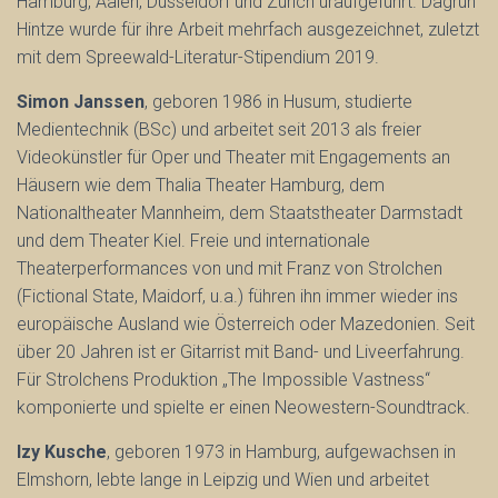
Hamburg, Aalen, Düsseldorf und Zürich uraufgeführt. Dagrun
Hintze wurde für ihre Arbeit mehrfach ausgezeichnet, zuletzt
mit dem Spreewald-Literatur-Stipendium 2019.
Simon Janssen
, geboren 1986 in Husum, studierte
Medientechnik (BSc) und arbeitet seit 2013 als freier
Videokünstler für Oper und Theater mit Engagements an
Häusern wie dem Thalia Theater Hamburg, dem
Nationaltheater Mannheim, dem Staatstheater Darmstadt
und dem Theater Kiel. Freie und internationale
Theaterperformances von und mit Franz von Strolchen
(Fictional State, Maidorf, u.a.) führen ihn immer wieder ins
europäische Ausland wie Österreich oder Mazedonien. Seit
über 20 Jahren ist er Gitarrist mit Band- und Liveerfahrung.
Für Strolchens Produktion „The Impossible Vastness“
komponierte und spielte er einen Neowestern-Soundtrack.
Izy Kusche
, geboren 1973 in Hamburg, aufgewachsen in
Elmshorn, lebte lange in Leipzig und Wien und arbeitet