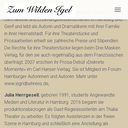
Sigrid Behrens
, geboren 1976 in Hamburg, studierte Kunst,
N
Germanistik und Erziehungswissenschaften in Hamburg und
A
V
Genf und lebt als Autorin und Dramatikerin mit ihrer Familie
I
in ihrer Heimatstadt. Für ihre Theaterstücke und
G
Prosaarbeiten erhielt sie zahlreiche Preise und Stipendien.
A
T
Die Rechte für ihre Theaterstücke liegen beim Drei Masken
I
Verlag, für den sie auch regelmäßig aus dem Französischen
O
überträgt; 2007 erschien ihr Prosa-Debüt »Diskrete
N
U
Momente» im Carl Hanser-Verlag. Sie ist Mitglied im Forum
M
Hamburger Autorinnen und Autoren. Mehr unter
S
www.sigridbehrens.de,
C
H
Julia Herrgesell
, geboren 1991, studierte Angewandte
A
L
Medien und Literatur in Hamburg. 2016 begann sie
T
produktionsbezogen als Gast-Regieassistentin am Thalia
E
Theater zu arbeiten. Es folgten Assistenzen in der freien
N
Szene in Hamburg und schließlich eine Anstellung als