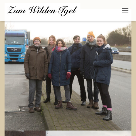
N
A
V
I
G
A
T
I
O
N
U
M
S
C
H
A
L
T
E
N